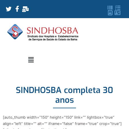
SINDHOSBA completa 30
anos
[auto_thumb width=”150″ height=”150″ link=”” lightbox=”true”
align=”left” title=”” alt=”” iframe=”false” frame=”true” crop=”true”]