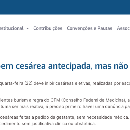
nstitucional
Contribuições
Convenções e Pautas
Assoc
ibem cesárea antecipada, mas não
arta-feira (22) deve inibir cesáreas eletivas, realizadas por e
entes burlem a regra do CFM (Conselho Federal de Medicina), apr
tuma ser mais reativa, é preciso primeiro haver uma denúncia pa
 cesáreas feitas a pedido da gestante, sem necessidade médic
cedimento sem justificativa clínica ou obstétrica.