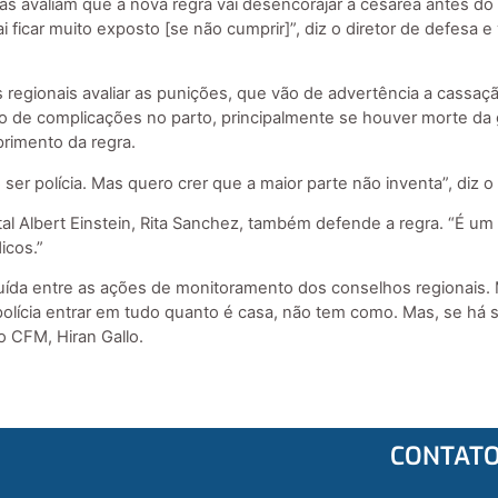
as avaliam que a nova regra vai desencorajar a cesárea antes do p
 ficar muito exposto [se não cumprir]”, diz o diretor de defesa e
regionais avaliar as punições, que vão de advertência a cassaçã
o de complicações no parto, principalmente se houver morte da
primento da regra.
ser polícia. Mas quero crer que a maior parte não inventa”, diz 
 Albert Einstein, Rita Sanchez, também defende a regra. “É um 
icos.”
luída entre as ações de monitoramento dos conselhos regionais. 
 polícia entrar em tudo quanto é casa, não tem como. Mas, se há 
o CFM, Hiran Gallo.
CONTAT