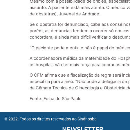
Mesmo com a possibilidade de dribles, especialist
assunto. A paciente está mais atenta. O médico vai
de obstetras), Juvenal de Andrade.
Se o obstetra for denunciado, cabe aos conselhos 
porém, as denúncias tendem a ocorrer só em cas
concordam, é ainda mais difícil verificar o descum
“O paciente pode mentir, e não é papel do médico 
A coordenadora médica da maternidade do Hospital
os hospitais vão ter mais força para cobrar os méd
O CFM afirma que a fiscalização da regra será inc
específica para a área. “Não pode a delegacia de
da Câmara Técnica de Ginecologia e Obstetrícia d
Fonte: Folha de São Paulo
© 2022. Todos os direitos reservados ao Sindhosba
NEWSLETTER