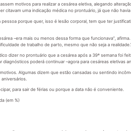
assem motivos para realizar a cesárea eletiva, alegando alteraç
r citavam uma indicação médica no prontuário, já que não havia 
a pessoa porque quer, isso é lesão corporal, tem que ter justifica
cesárea –era mais ou menos dessa forma que funcionava”, afirma. 
dificuldade de trabalho de parto, mesmo que não seja a realidade.
co dizer no prontuário que a cesárea após a 39ª semana foi fei
ar diagnósticos poderá continuar –agora para cesáreas eletivas 
os motivos. Algumas dizem que estão cansadas ou sentindo incôm
aniversários.
cipar, para sair de férias ou porque a data não é conveniente.
da (em %)