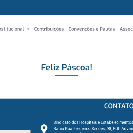
nstitucional
Contribuições
Convenções e Pautas
Assoc
Feliz Páscoa!
CONTAT
Sindicato dos Hospitais e Estabelecimento
Bahia Rua Frederico Simões, 98, Edf. Advan