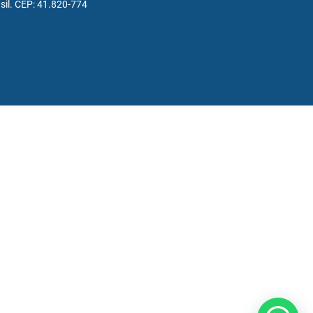
sil. CEP: 41.820-774