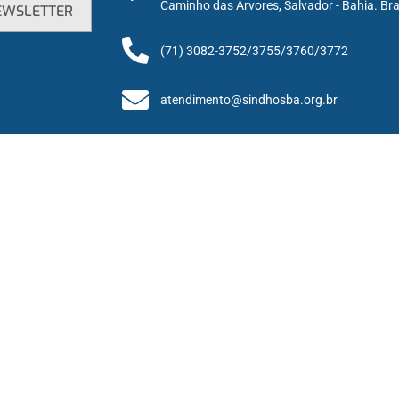
Caminho das Árvores, Salvador - Bahia. Bra
(71) 3082-3752/3755/3760/3772
atendimento@sindhosba.org.br